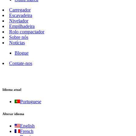
Carregador
Escavadeira
Nivelador
Empilhadeira
Rolo compactador
Sobre nós
Notícias
Blogue
Contate-nos
Idioma atual
Portuguese
Alterar idioma
English
French