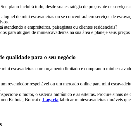
eu plano incluirá tudo, desde sua estratégia de preços até os serviços 
á aluguel de mini escavadeiras ou se concentrará em serviços de escav
ivos.
á atendendo a empreiteiros, paisagistas ou clientes residenciais?
ados para aluguel de miniescavadeiras na sua área e planeje seus preços
de qualidade para o seu negócio
ini escavadeiras com orçamento limitado é comprando mini escavadeir
 um revendedor respeitável ou um mercado online para mini escavadeira
.
nspecione o motor, o sistema hidráulico e as esteiras. Procure sinais de 
como Kubota, Bobcat e
Lagarta
fabricar miniescavadeiras duráveis que
s