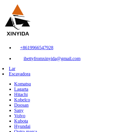
+8619966547928
ibettyfromxinyida@gmail.com
Lar
Escavadora
Komatsu
Lagarta
Hitachi
Kobelco
Doosan
Sany
Volvo
Kubota
Hyundai
Outra marca