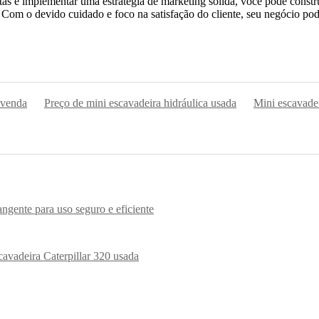
rtas e implementar uma estratégia de marketing sólida, você pode const
 Com o devido cuidado e foco na satisfação do cliente, seu negócio pode
 venda
Preço de mini escavadeira hidráulica usada
Mini escavade
ngente para uso seguro e eficiente
cavadeira Caterpillar 320 usada