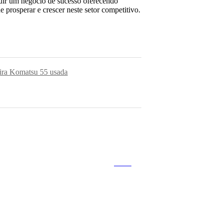
ruir um negócio de sucesso oferecendo
 prosperar e crescer neste setor competitivo.
ira Komatsu 55 usada
Volte